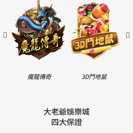
魔龍傳奇
3D鬥地鼠
大老爺娛樂城
四大保證