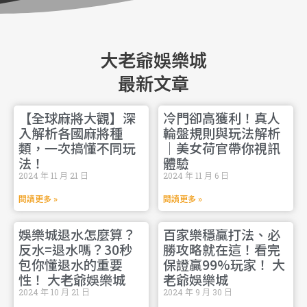
大老爺娛樂城
最新文章
【全球麻將大觀】深
冷門卻高獲利！真人
入解析各國麻將種
輪盤規則與玩法解析
類，一次搞懂不同玩
｜美女荷官帶你視訊
法！
體驗
2024 年 11 月 21 日
2024 年 11 月 6 日
閱讀更多 »
閱讀更多 »
娛樂城退水怎麼算？
百家樂穩贏打法、必
反水=退水嗎？30秒
勝攻略就在這！看完
包你懂退水的重要
保證贏99%玩家！ 大
性！ 大老爺娛樂城
老爺娛樂城
2024 年 10 月 21 日
2024 年 9 月 30 日